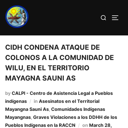
CIDH CONDENA ATAQUE DE
COLONOS A LA COMUNIDAD DE
WILU, EN EL TERRITORIO
MAYAGNA SAUNI AS
by
CALPI - Centro de Asistencia Legal a Pueblos
indígenas
in
Asesinatos en el Territorial
Mayangna Sauni As
,
Comunidades Indí­genas
Mayangnas
,
Graves Violaciones a los DDHH de los
Pueblos Indí­genas en la RACCN
on
March 28,