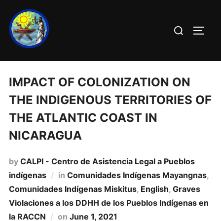
IMPACT OF COLONIZATION ON
THE INDIGENOUS TERRITORIES OF
THE ATLANTIC COAST IN
NICARAGUA
by
CALPI - Centro de Asistencia Legal a Pueblos
indígenas
in
Comunidades Indí­genas Mayangnas
,
Comunidades Indí­genas Miskitus
,
English
,
Graves
Violaciones a los DDHH de los Pueblos Indí­genas en
la RACCN
on
June 1, 2021